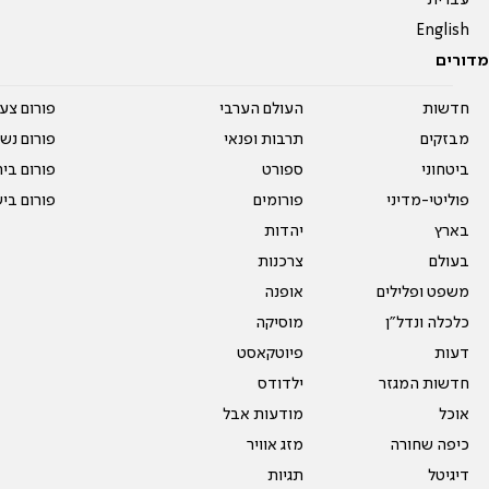
עברית
English
מדורים
חדשות
העולם הערבי
פורום צע
מבזקים
תרבות ופנאי
פורום נשו
ביטחוני
ספורט
פורום בי
פוליטי-מדיני
פורומים
פורום בי
בארץ
יהדות
בעולם
צרכנות
משפט ופלילים
אופנה
כלכלה ונדל"ן
מוסיקה
דעות
פיוטקאסט
חדשות המגזר
ילדודס
אוכל
מודעות אבל
כיפה שחורה
מזג אוויר
דיגיטל
תגיות