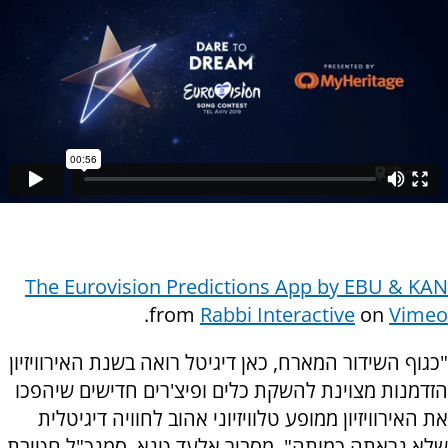
The Eurovision Predictions App by EBU & KAN
.
from
Rabbi Interactive
on
Vimeo
"כגוף השידור המארח, כאן דיגיטל רואה בשנת האירוויזיון
הזדמנות מצוינת להשקת כלים ופיצ'רים חדישים שיהפכו
את האירוויזיון ממופע טלוויזיוני אהוב לחוויה דיגיטלית
שלא נראתה כמותה", מסביר אלעד טנא, סמנכ"ל חטיבת