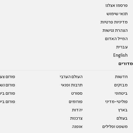
פרסמו אצלנו
תנאי שימוש
מדיניות פרטיות
הצהרת נגישות
המייל האדום
עברית
English
מדורים
חדשות
העולם הערבי
פורום צע
מבזקים
תרבות ופנאי
פורום נשו
ביטחוני
ספורט
פורום בי
פוליטי-מדיני
פורומים
פורום בי
בארץ
יהדות
בעולם
צרכנות
משפט ופלילים
אופנה