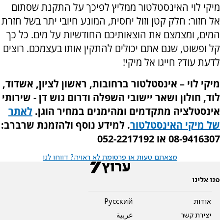
מיקי לוי האינסטלטור ממליץ לפיכך על התקנת שסתום
אל חזור: חלק קטן וזול יחסית, המונע חיובי יתר בשל חזרת
המים, ומצמצם את הוצאותיכם החודשיות על מים. כל כך
קל ופשוט, שגם אתם יכולים להתקין אותו בעצמכם. רוצים
לדעת עוד? חייגו אל מיקי!
מיקי לוי – אינסטלטור ברחובות, ראשון לציון, אשדוד,
לוד, חולון ושאר יישובי השפלה ודרום גוש דן - שירותי
אינסטלציה מתקדמים ומהימנים במחיר הוגן.
לאתר
של מיקי האינסטלטור
. למידע נוסף ולהזמנת שרברב:
08-9416307 או 052-2217192
מצאתם טעות או פרסומת לא ראויה? דווחו לנו
פנו אלינו
אודות
Pусский
יצירת קשר
عربية