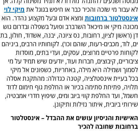
מנוסה ושנעים להתנהל מולו זו לא תמיד משימה קלה. אך
לא עבור מי שזכה והכיר כבר או חיפש בגוגל את
מיקי לוי
אינסטלטור ברחובות
ומצא אדם ובעל מקצוע נהדר. הוא
מכונה מיקי או מיכאל השרברב ופועל בשפלה ובדרום גוש
דן (ראשון לציון, רחובות, נס ציונה, יבנה, אשדוד, חולון, בת
ים, לוד, מכבים-רעות, שוהם וכו'). לקוחותיו הרבים, ביניהם
לקוחות פרטיים מרוצים, עסקים, ועדי בתים, מוסדות
ציבוריים, קיבוצים, חברות ועוד, יודעים שיש תמיד על מי
לסמוך ושמילה היא מילה, באחריות, כשפונים אל מיקי
בכל בעיית אינסטלציה, קטנה כגדולה: מהתקנת אסלה
תלויה, פתיחת סתימה בכיור או החלפת גוף חימום לדוד
חשמל, ועד החלפת קווי ביוב ומים, שיפוץ חדרי אמבטיה,
שירותי ביובית, איתור נזילות ותיקונן.
האישיות והניסיון עושים את ההבדל – אינסטלטור
ברחובות שחובה להכיר