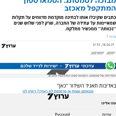
מבוכה לסמסונג: הסמארטפון
המתקפל מאכזב
כתבים שקיבלו אותו לבחינה מוקדמת מדווחים על תקלות
שמאיימות על עתידה של החברה, שרק לפני שלוש שנים
''נכוותה'' ממכשיר מתלקח.
ערוץ 7
18.04.19, 21:53
סמסונג
סמארטפון
הפדיחה של סמסונג: הסמארטפון המתקפל מאכזב
באדיבות תאגיד השידור ''כאן''
מצאתם טעות או פרסומת לא ראויה? דווחו לנו
פנו אלינו
אודות
Pусский