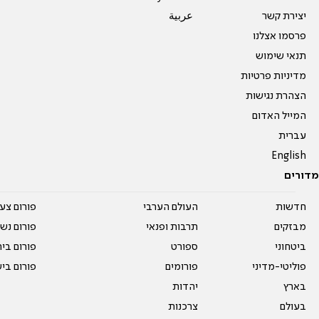
יצירת קשר
عربية
פרסמו אצלנו
תנאי שימוש
מדיניות פרטיות
הצהרת נגישות
המייל האדום
עברית
English
מדורים
חדשות
העולם הערבי
פורום צע
מבזקים
תרבות ופנאי
פורום נשו
ביטחוני
ספורט
פורום בי
פוליטי-מדיני
פורומים
פורום בי
בארץ
יהדות
בעולם
צרכנות