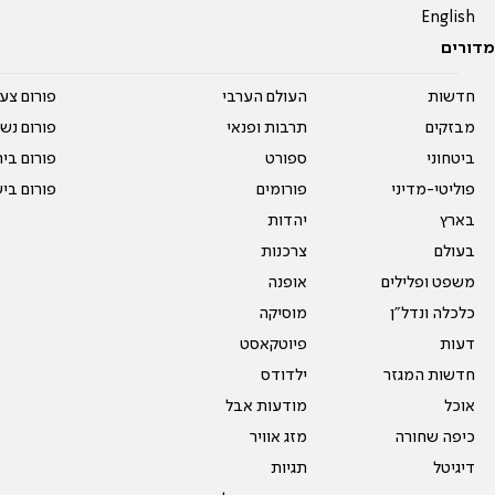
English
מדורים
חדשות
העולם הערבי
פורום צע
מבזקים
תרבות ופנאי
פורום נשו
ביטחוני
ספורט
פורום בי
פוליטי-מדיני
פורומים
פורום בי
בארץ
יהדות
בעולם
צרכנות
משפט ופלילים
אופנה
כלכלה ונדל"ן
מוסיקה
דעות
פיוטקאסט
חדשות המגזר
ילדודס
אוכל
מודעות אבל
כיפה שחורה
מזג אוויר
דיגיטל
תגיות