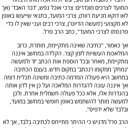
המועד לצרכים מוגדרים: צרכי אוכל נפש, 'דבר האבד' (אך
לאו דוקא מניעת רווח), צרכי המועד, בתנאי שייעשו באופן
לא מקצועי ('מעשה הדיוט'), צרכי רבים ועני שאין לו כדי
פרנסתו לצרכי המועד", כתב הרב פרל.
אך כאמור, "כתיבה שאינה מתקיימת, מותרת, כרוב
המלאכות העשויות לזמן קצר. הקלדה במחשב איננה
מתקיימת, מאחר ובכל הוספת אות הכתב 'זז' ולמעשה
'נמחק' ממקומו ו'נכתב' במקום חדש. בעצם הכתיבה
במחשב היא פעולה המדמה כתיבה ומשיגה תכלית דומה
אך איננה עונה להגדרות המלאכה ועל כן אין לדון אותה
בהגדרות אלו, אלא ככל פעולה חשמלית אחרת. ולכן
למעשה מותר להשתמש באופן חופשי במחשב במועד,
ובלבד שלא ידפיס".
הרב פרל מדגיש כי ההיתר מתייחס לכתיבה בלבד, אך לא