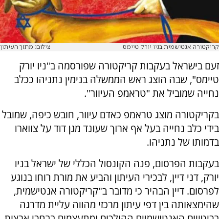
קריקטורה אנטישמית בניו יורק טיימס
צילום: מתוך העיתון
זעם בישראל בעקבות קריקטורה שפורסמה ב"ניו יורק
טיימס", שבה הוצג ראש הממשלה בנימין נתניהו ככלב
נחייה שמוביל את "טראמפ העיוור".
בקריקטורה מוצג טראמפ כאדם עיוור, חובש כיפה, שמובל
בידי כלב נחייה בעל אף ארוך שעונד מגן דוד על צווארו
בדמותו של נתניהו.
בעקבות הפרסום, פנה הקונסול הכללי של ישראל בניו
יורק, דני דיין, לבכירי העיתון והביע את מורת רוחו בנוגע
לפרסום. דיין הבהיר כי מדובר ב"קריקטורה אנטישמית,
שהימצאותה בין דפי עיתון מרכזי מהווה עליית מדרגה
בביטויים האנטישמיים ההולכים ומתעצמים ברחבי ארצות