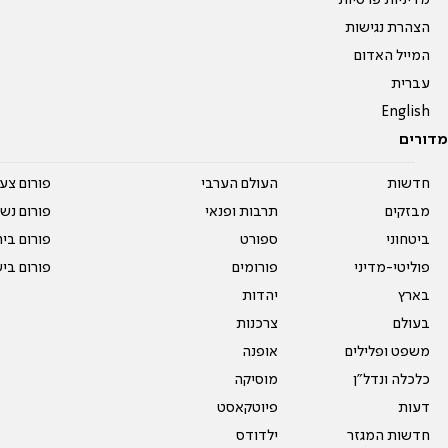
מדיניות פרטיות
הצהרת נגישות
המייל האדום
עברית
English
מדורים
חדשות
העולם הערבי
פורום צע
מבזקים
תרבות ופנאי
פורום נשו
ביטחוני
ספורט
פורום בי
פוליטי-מדיני
פורומים
פורום בי
בארץ
יהדות
בעולם
צרכנות
משפט ופלילים
אופנה
כלכלה ונדל"ן
מוסיקה
דעות
פיוטקאסט
חדשות המגזר
ילדודס