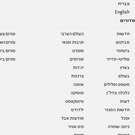
עברית
English
מדורים
חדשות
העולם הערבי
פורום צע
מבזקים
תרבות ופנאי
פורום נשו
ביטחוני
ספורט
פורום בי
פוליטי-מדיני
פורומים
פורום בי
בארץ
יהדות
בעולם
צרכנות
משפט ופלילים
אופנה
כלכלה ונדל"ן
מוסיקה
דעות
פיוטקאסט
חדשות המגזר
ילדודס
אוכל
מודעות אבל
כיפה שחורה
מזג אוויר