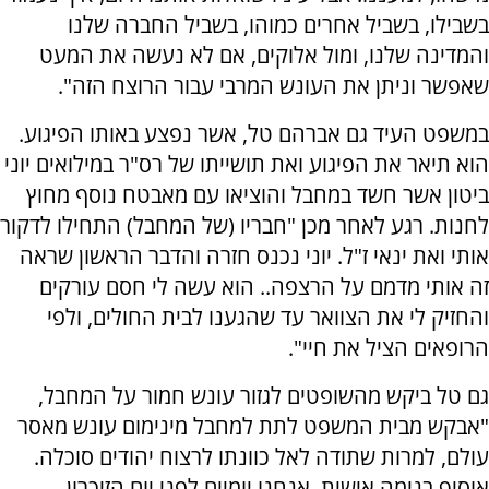
בשבילו, בשביל אחרים כמוהו, בשביל החברה שלנו
והמדינה שלנו, ומול אלוקים, אם לא נעשה את המעט
שאפשר וניתן את העונש המרבי עבור הרוצח הזה".
במשפט העיד גם אברהם טל, אשר נפצע באותו הפיגוע.
הוא תיאר את הפיגוע ואת תושייתו של רס"ר במילואים יוני
ביטון אשר חשד במחבל והוציאו עם מאבטח נוסף מחוץ
לחנות. רגע לאחר מכן "חבריו (של המחבל) התחילו לדקור
אותי ואת ינאי ז"ל. יוני נכנס חזרה והדבר הראשון שראה
זה אותי מדמם על הרצפה.. הוא עשה לי חסם עורקים
והחזיק לי את הצוואר עד שהגענו לבית החולים, ולפי
הרופאים הציל את חיי".
גם טל ביקש מהשופטים לגזור עונש חמור על המחבל,
"אבקש מבית המשפט לתת למחבל מינימום עונש מאסר
עולם, למרות שתודה לאל כוונתו לרצוח יהודים סוכלה.
אוסיף בנימה אישית, אנחנו יומיים לפני יום הזיכרון..