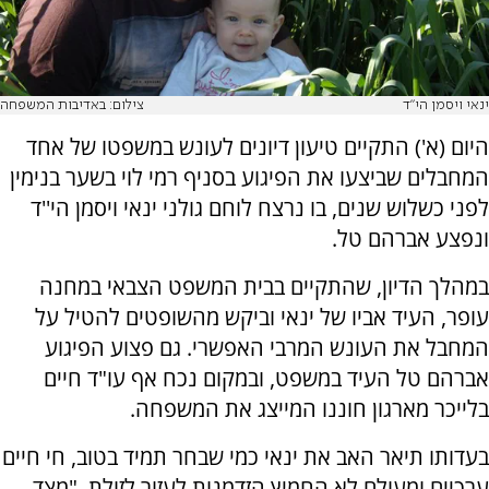
ינאי ויסמן הי"ד
צילום: באדיבות המשפחה
היום (א') התקיים טיעון דיונים לעונש במשפטו של אחד
המחבלים שביצעו את הפיגוע בסניף רמי לוי בשער בנימין
לפני כשלוש שנים, בו נרצח לוחם גולני ינאי ויסמן הי''ד
ונפצע אברהם טל.
במהלך הדיון, שהתקיים בבית המשפט הצבאי במחנה
עופר, העיד אביו של ינאי וביקש מהשופטים להטיל על
המחבל את העונש המרבי האפשרי. גם פצוע הפיגוע
אברהם טל העיד במשפט, ובמקום נכח אף עו"ד חיים
בלייכר מארגון חוננו המייצג את המשפחה.
בעדותו תיאר האב את ינאי כמי שבחר תמיד בטוב, חי חיים
ערכיים ומעולם לא החמיץ הזדמנות לעזור לזולת. "מצד