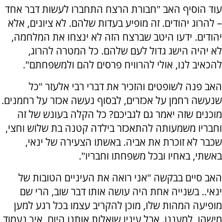
עוד הוסיף האב "חבורת הרצח התחברו לעשות דבר אחד
– להרוג יהודים. זה מופיע בעדות שלהם. לא ציונים, אלא
יהודים. ידעו היטב שברצח הזה לא ינצחו את המלחמה,
לא יהיה הישג גדול לעם שלהם. כל המטרה להרוג,
להכאיב לנו, אולי להרוויח פרסים להם ולמשפחתם".
האב פנה לשופטים והזכיר את דברי רבי אלעזר "כל
שנעשה רחמן על אכזרים, לבסוף נעשה אכזר על רחמנים.
מוכנים שזה יאמר גם לגביכם? כל הקלה בעונש של זה
וחבריו משמעותה להתאכזר בילדה קטנה בת שלוש וחצי,
שכבר לא זוכרת את אביה. באשתו הצעירה של ינאי,
באשתי, באחיו ובכל משפחתו וחבריו".
האב סיים בבקשה "אני רואה את העיניים הטובות של
ינאי.. בשנייה אחת היה עושה אותו דבר שוב, הרי שם
מופיעה המהות שלו, מוכן להקריב עצמו בכל רגע למען
מישהו, למעננו. אבל עיניו שואלות אותנו היום, איך נעמוד