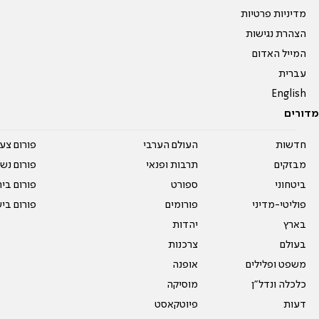
מדיניות פרטיות
הצהרת נגישות
המייל האדום
עברית
English
מדורים
חדשות
העולם הערבי
פורום צע
מבזקים
תרבות ופנאי
פורום נשו
ביטחוני
ספורט
פורום בי
פוליטי-מדיני
פורומים
פורום בי
בארץ
יהדות
בעולם
צרכנות
משפט ופלילים
אופנה
כלכלה ונדל"ן
מוסיקה
דעות
פיוטקאסט