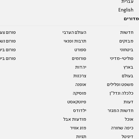
עברית
English
מדורים
חדשות
העולם הערבי
פורום צע
מבזקים
תרבות ופנאי
פורום נשו
ביטחוני
ספורט
פורום בי
פוליטי-מדיני
פורומים
פורום בי
בארץ
יהדות
בעולם
צרכנות
משפט ופלילים
אופנה
כלכלה ונדל"ן
מוסיקה
דעות
פיוטקאסט
חדשות המגזר
ילדודס
אוכל
מודעות אבל
כיפה שחורה
מזג אוויר
דיגיטל
תגיות