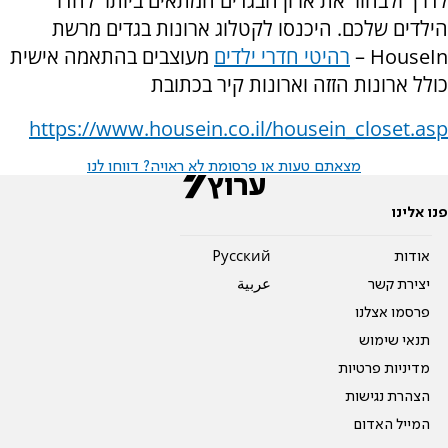
לדרך ולבחור את ארון הבגדים המתאים ביותר לחדר
הילדים שלכם. היכנסו לקטלוג ארונות בגדים מרשת
HouseIn
–
רהיטי חדרי ילדים
מעוצבים בהתאמה אישית
כולל ארונות הזזה וארונות קיר בכתובת
https://www.housein.co.il/housein_closet.asp
מצאתם טעות או פרסומת לא ראויה? דווחו לנו
פנו אלינו
אודות
Pусский
יצירת קשר
عربية
פרסמו אצלנו
תנאי שימוש
מדיניות פרטיות
הצהרת נגישות
המייל האדום