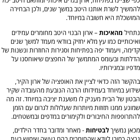
כפי שציינו בפתיחה, ארון בגדים איכותי ומותאם היטב יכול
להמשיך לשרת אותנו היטב במשך שנים, ולכן הבחירה
המושכלת היא חשובה במיוחד.
נתחיל
מהאיכות
– ארון הבנוי היטב מחומרים עמידים
ואיכותיים כמו עץ מלא יחזיק בוודאי מעמד למשך שנים
קדימה, ויעמוד יפה בפתיחות וסגירות החוזרות ונשנות של
הדלתות ובעומס המתמשך של החפצים שיאוחסנו על
מדפיו ובמגירותיו.
בהקשר הזה כדאי לציין את האופציה של ארון הקיר,
שידוע במיוחד בעמידותו הרבה הנובעת מהעובדה שקיר
הבטון של הבית מעניק לו משענת יציבה במיוחד. זה מה
שמונע ממנו תזוזות מיותרות שעלולות לגרום עם הזמן
להתרופפות החיבורים ולקימורים במדפים ובמשטחים.
מכאן נמשיך
לבטיחות
- מאחר ומדובר בחדר הילדים,
נרצה כמובן לוודא שהחומרים בהם נעשה שימוש בעת