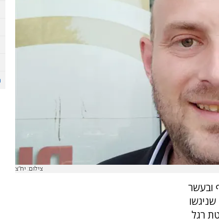
צילום: יח"צ
ף ובעשר
שניגשו
טת רגל