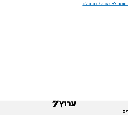
ומת לא ראויה? דווחו לנו
ים
שות
חדשות המגזר
פורומים
תגי