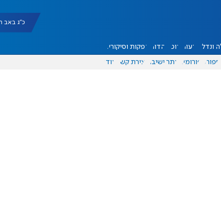
כ"ג באב תשפ"ו |
 ונדל"ן
דעות
אוכל
יהדות
הפקות וסיקורים
ספורט
פורומים
אתר ישיבה
יצירת קשר
עוד