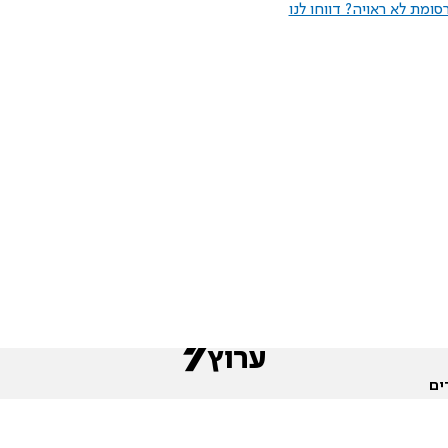
ומת לא ראויה? דווחו לנו
ים
שות
חדשות המגזר
פורומים
תגי