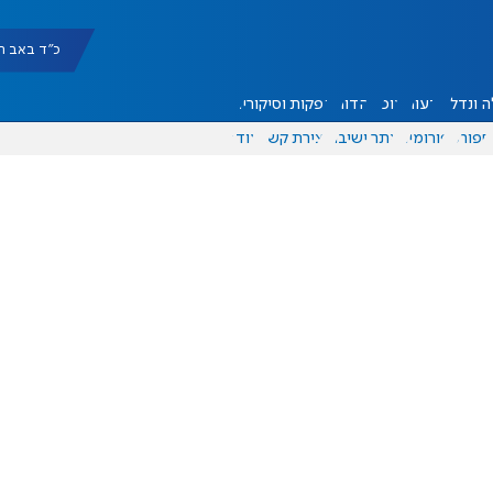
כ"ד באב תשפ"ו |
 ונדל"ן
דעות
אוכל
יהדות
הפקות וסיקורים
ספורט
פורומים
אתר ישיבה
יצירת קשר
עוד