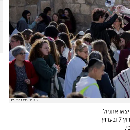
צילום: עדי גפן/TPS
יצאו אתמול
(שני) מעמותות ימין והביאו לסיקורים מוטעים בערוץ 7 ובערוץ