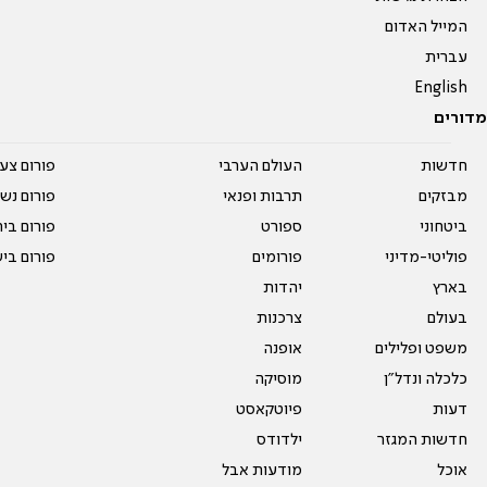
המייל האדום
עברית
English
מדורים
חדשות
העולם הערבי
פורום צע
מבזקים
תרבות ופנאי
פורום נשו
ביטחוני
ספורט
פורום בי
פוליטי-מדיני
פורומים
פורום בי
בארץ
יהדות
בעולם
צרכנות
משפט ופלילים
אופנה
כלכלה ונדל"ן
מוסיקה
דעות
פיוטקאסט
חדשות המגזר
ילדודס
אוכל
מודעות אבל