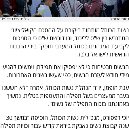
נשות הכותל
צילום: עדי גפן/TPS
נשות הכותל מותחות ביקורת על ההסכם הקואליציוני
המתגבש בין ש"ס לליכוד, ובו דורשת ש"ס כי הסמכות
לקביעת המנהגים בכותל המערבי תופקד בידי הרבנות
הראשית לישראל בלבד.
הנשים מבטיחות כי לא יפסיקו את תפילתן וימשיכו להגיע
מידי חודש לעזרת הנשים, כפי שעשו בשנים האחרונות.
ענת הופמן, יו"ר הנהלת נשות הכותל, אמרה "לא חששנו
בעבר ממעצרים בשל תפילה והתעטפות בטלית, נמשיך
באמונתנו בזכות התפילה של נשים".
יוכי רפפורט, מנכ"לית נשות הכותל, הוסיפה "במשך 30
שנה קבוצת נשים נאבקת ביראת קודש עבור זכויות תפילה