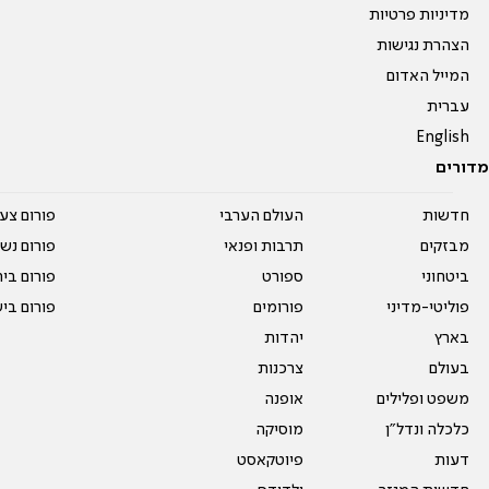
מדיניות פרטיות
הצהרת נגישות
המייל האדום
עברית
English
מדורים
חדשות
העולם הערבי
פורום צע
מבזקים
תרבות ופנאי
פורום נשו
ביטחוני
ספורט
פורום בי
פוליטי-מדיני
פורומים
פורום בי
בארץ
יהדות
בעולם
צרכנות
משפט ופלילים
אופנה
כלכלה ונדל"ן
מוסיקה
דעות
פיוטקאסט