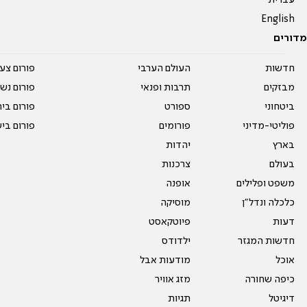
עברית
English
מדורים
חדשות
העולם הערבי
פורום צע
מבזקים
תרבות ופנאי
פורום נשו
ביטחוני
ספורט
פורום בי
פוליטי-מדיני
פורומים
פורום בי
בארץ
יהדות
בעולם
צרכנות
משפט ופלילים
אופנה
כלכלה ונדל"ן
מוסיקה
דעות
פיוטקאסט
חדשות המגזר
ילדודס
אוכל
מודעות אבל
כיפה שחורה
מזג אוויר
דיגיטל
תגיות