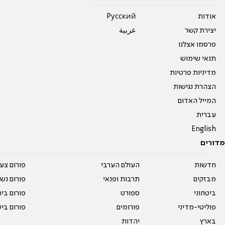
אודות
Pусский
יצירת קשר
عربية
פרסמו אצלנו
תנאי שימוש
מדיניות פרטיות
הצהרת נגישות
המייל האדום
עברית
English
מדורים
חדשות
העולם הערבי
פורום צע
מבזקים
תרבות ופנאי
פורום נשו
ביטחוני
ספורט
פורום בי
פוליטי-מדיני
פורומים
פורום בי
בארץ
יהדות