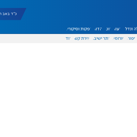
כ"ד באב תשפ"ו |
 ונדל"ן
דעות
אוכל
יהדות
הפקות וסיקורים
ספורט
פורומים
אתר ישיבה
יצירת קשר
עוד