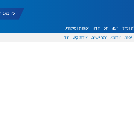
כ"ו באב תשפ"ו |
 ונדל"ן
דעות
אוכל
יהדות
הפקות וסיקורים
ספורט
פורומים
אתר ישיבה
יצירת קשר
עוד