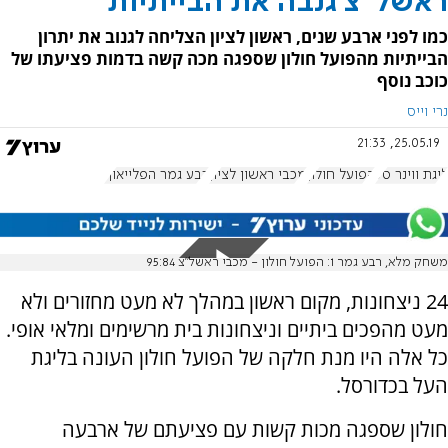
ראשל"צ גנבה את הבייתיות
כמו לפני ארבע שנים, ראשון לציון הצליחה לגנוב את יתרון
הבייתיות מהפועל חולון שספגה מכה קשה בדמות פציעתו של
כוכב נוסף
נרי וייס
25.05.19, 21:33
ליגת ווינר סל
הפועל חולון
מכבי ראשון לציון
רבע גמר הפלייאוף
משחק מלא, רבע גמר 1: הפועל חולון - מכבי ראשל"צ 95:84
24 ניצחונות, מקום ראשון במהלך לא מעט מחזורים ולא
מעט מהפכים ביתיים וניצחונות בית מרשימים ומלאי אופי.
כל אלה היו מנת חלקה של הפועל חולון העונה בליגת
העל בכדורסל.
חולון שספגה מכות קשות עם פציעתם של ארבעה