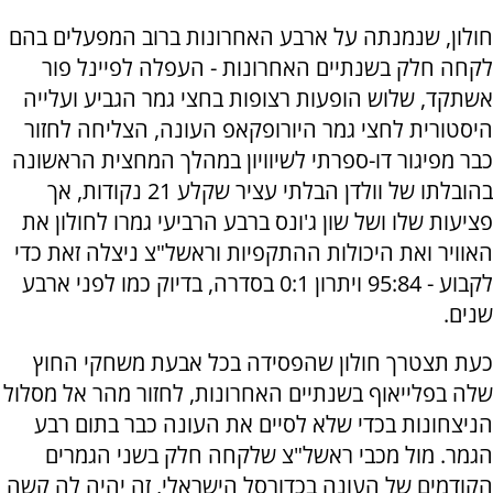
חולון, שנמנתה על ארבע האחרונות ברוב המפעלים בהם
לקחה חלק בשנתיים האחרונות - העפלה לפיינל פור
אשתקד, שלוש הופעות רצופות בחצי גמר הגביע ועלייה
היסטורית לחצי גמר היורופקאפ העונה, הצליחה לחזור
כבר מפיגור דו-ספרתי לשיוויון במהלך המחצית הראשונה
בהובלתו של וולדן הבלתי עציר שקלע 21 נקודות, אך
פציעות שלו ושל שון ג'ונס ברבע הרביעי גמרו לחולון את
האוויר ואת היכולות ההתקפיות וראשל"צ ניצלה זאת כדי
לקבוע - 95:84 ויתרון 0:1 בסדרה, בדיוק כמו לפני ארבע
שנים.
כעת תצטרך חולון שהפסידה בכל אבעת משחקי החוץ
שלה בפלייאוף בשנתיים האחרונות, לחזור מהר אל מסלול
הניצחונות בכדי שלא לסיים את העונה כבר בתום רבע
הגמר. מול מכבי ראשל"צ שלקחה חלק בשני הגמרים
הקודמים של העונה בכדורסל הישראלי, זה יהיה לה קשה