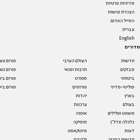
מדיניות פרטיות
הצהרת נגישות
המייל האדום
עברית
English
מדורים
חדשות
העולם הערבי
פורום צע
מבזקים
תרבות ופנאי
פורום נשו
ביטחוני
ספורט
פורום בי
פוליטי-מדיני
פורומים
פורום בי
בארץ
יהדות
בעולם
צרכנות
משפט ופלילים
אופנה
כלכלה ונדל"ן
מוסיקה
דעות
פיוטקאסט
חדשות המגזר
ילדודס