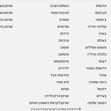
חדשות
העולם הערבי
פורום צע
מבזקים
תרבות ופנאי
פורום נשו
ביטחוני
ספורט
פורום בי
פוליטי-מדיני
פורומים
פורום בי
בארץ
יהדות
בעולם
צרכנות
משפט ופלילים
אופנה
כלכלה ונדל"ן
מוסיקה
דעות
פיוטקאסט
חדשות המגזר
ילדודס
אוכל
מודעות אבל
כיפה שחורה
מזג אוויר
דיגיטל
תגיות
צעירים
פורום הריון ולידה
רפואה שלמה
פורום לקראת נישואין וזוגיות
© כל הזכויות שמורות לישראל נשיונל ניוז בע"מ.