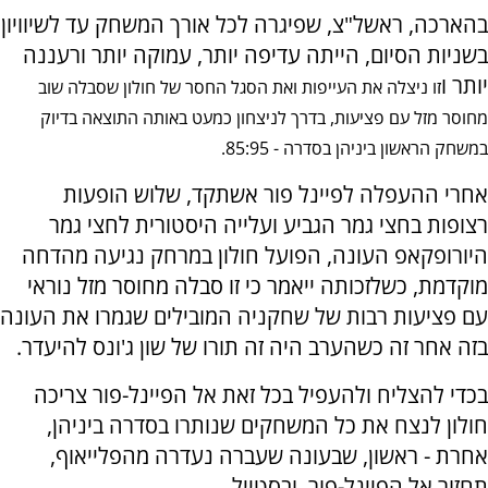
בהארכה, ראשל"צ, שפיגרה לכל אורך המשחק עד לשיוויון
בשניות הסיום, הייתה עדיפה יותר, עמוקה יותר ורעננה
יותר ו
זו ניצלה את העייפות ואת הסגל החסר של חולון שסבלה שוב
מחוסר מזל עם פציעות, בדרך לניצחון כמעט באותה התוצאה בדיוק
במשחק הראשון ביניהן בסדרה - 85:95.
אחרי ההעפלה לפיינל פור אשתקד, שלוש הופעות
רצופות בחצי גמר הגביע ועלייה היסטורית לחצי גמר
היורופקאפ העונה, הפועל חולון במרחק נגיעה מהדחה
מוקדמת, כשלזכותה ייאמר כי זו סבלה מחוסר מזל נוראי
עם פציעות רבות של שחקניה המובילים שגמרו את העונה
בזה אחר זה כשהערב היה זה תורו של שון ג'ונס להיעדר.
בכדי להצליח ולהעפיל בכל זאת אל הפיינל-פור צריכה
חולון לנצח את כל המשחקים שנותרו בסדרה ביניהן,
אחרת - ראשון, שבעונה שעברה נעדרה מהפלייאוף,
תחזור אל הפיינל-פור, ובסטייל.