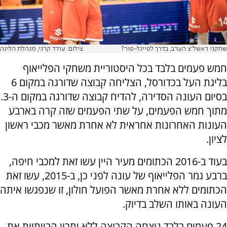
שחקני ראשל"צ הערב, בדרך לפיינל-פור?
צילום: עודד קרני, מנהלת הליגה
חמש פעמים בלבד בכל היסטוריית משחקי הפלייאוף
בליגת העל בכדורסל, הצליחה קבוצה שדורגה במקום 6
בסיום העונה הסדירה, להדיח קבוצה שדורגה במקום ה-3.
מתוך חמש הפעמים, על שתי הפעמים שזה קרה בארבע
העונות האחרונות אחראית לא אחרת מאשר מכבי ראשון
לציון.
בעוד ב-2016 הכתומים מעיר היין עשו זאת למכבי חיפה,
ברבע גמר הפלייאוף של עונה לפני כן, ב-2015, עשו זאת
הכתומים ללא אחרת מאשר הפועל חולון, זו שנפגשו איתה
העונה באותו השלב בדיוק.
24 פעמים בלבד ניצחה הקבוצה ללא יתרון הבייתיות את