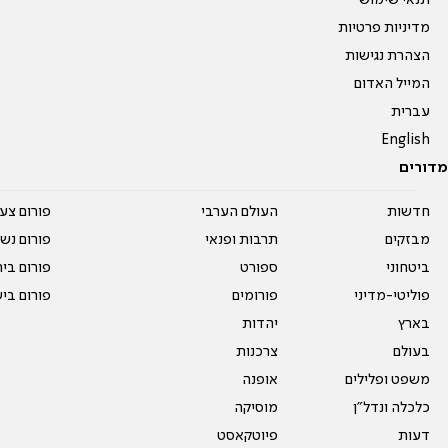
תנאי שימוש
מדיניות פרטיות
הצהרת נגישות
המייל האדום
עברית
English
מדורים
חדשות
העולם הערבי
פורום צע
מבזקים
תרבות ופנאי
פורום נשו
ביטחוני
ספורט
פורום בי
פוליטי-מדיני
פורומים
פורום בי
בארץ
יהדות
בעולם
צרכנות
משפט ופלילים
אופנה
כלכלה ונדל"ן
מוסיקה
דעות
פיוטקאסט