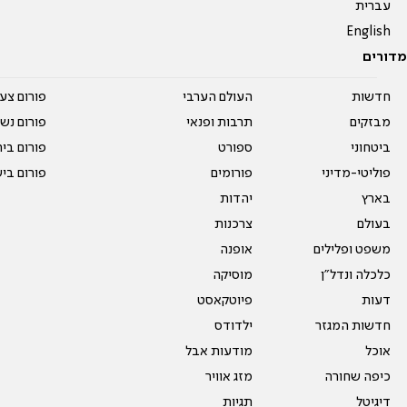
עברית
English
מדורים
חדשות
העולם הערבי
פורום צע
מבזקים
תרבות ופנאי
פורום נשו
ביטחוני
ספורט
פורום בי
פוליטי-מדיני
פורומים
פורום בי
בארץ
יהדות
בעולם
צרכנות
משפט ופלילים
אופנה
כלכלה ונדל"ן
מוסיקה
דעות
פיוטקאסט
חדשות המגזר
ילדודס
אוכל
מודעות אבל
כיפה שחורה
מזג אוויר
דיגיטל
תגיות