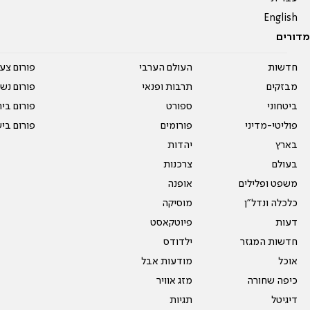
English
מדורים
חדשות
העולם הערבי
פורום צע
מבזקים
תרבות ופנאי
פורום נשו
ביטחוני
ספורט
פורום בי
פוליטי-מדיני
פורומים
פורום בי
בארץ
יהדות
בעולם
צרכנות
משפט ופלילים
אופנה
כלכלה ונדל"ן
מוסיקה
דעות
פיוטקאסט
חדשות המגזר
ילדודס
אוכל
מודעות אבל
כיפה שחורה
מזג אוויר
דיגיטל
תגיות