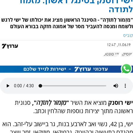
ישי רוסנק בסינגל ראשון: מזמור
לתודה
"מִזְמוֹר לְתוֹדָה" - הסינגל הראשון מציג את יכולתו של ישי לרגש
ולשמח ומנסה להעביר מסר של אמונה חזקה בבורא העולם
קוביס
11.06.19, 12:47
מוסיקה
גדי פוגטש
ישי רוסנק
מוציא את השיר
"
מִזְמוֹר לְתוֹדָה
",
סנונית
ראשונה מתוך יצירות נוספות שהלחין וכתב.
ישי, בן 42, נשוי ואב לארבע בנות, גר ביישוב עלי-זהב. הוא
מהנדס בתעשיה ובהייטק, גרפיקאי, מוזיקאי, זמר ויוצר.