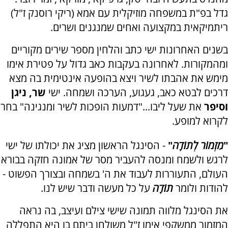
גדל בפ"ת במשפחה מוזיקלית עם אמא (ריקי רוסנק ז"ל)
ריתמיקאית במקצועה ואחים שמנגנים ושרים.
בשנים האחרונות ישי כתב והלחין מספר שירים מקוריים
ומהמקורות. לאחרונה בעקבות כאב גדול על פטירת אימו
מימש את אהבתו לשיר ויצא בהופעה אינטימית בה מצא
דרכים לבטא כאב, געגוע, הערכה ושמחה. ישי
שר, ניגן
וסיפר
את שעל ליבו..."דמעות הופכות לשיר ומנגינה" בחר
לקרוא למופע.
"
מִזְמוֹר לְתוֹדָה
"
- הסינגל הראשון מציג את יכולתו של ישי
לרגש ולשמח ומנסה להעביר מסר של אמונה חזקה בבורא
העולם, התעוררות לעבוד את ה' בשמחה ובצורך הפשוט -
להודות ולומר
תוֹדָה
על כל מעשה ודבר שיש לנו.
את הסינגל מלווה תמונה שישי צילם ועיצב, בה נראה
המזמור ממשקפי אימו ז"ל משולחן ביתם בו היא התפללה