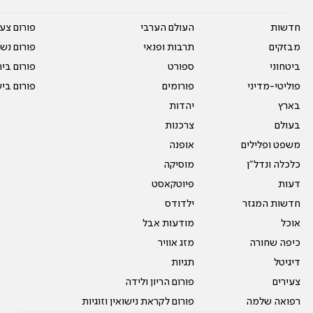
חדשות
העולם הערבי
פורום צע
מבזקים
תרבות ופנאי
פורום נשו
ביטחוני
ספורט
פורום בי
פוליטי-מדיני
פורומים
פורום בי
בארץ
יהדות
בעולם
צרכנות
משפט ופלילים
אופנה
כלכלה ונדל"ן
מוסיקה
דעות
פיוטקאסט
חדשות המגזר
ילדודס
אוכל
מודעות אבל
כיפה שחורה
מזג אוויר
דיגיטל
תגיות
צעירים
פורום הריון ולידה
רפואה שלמה
פורום לקראת נישואין וזוגיות