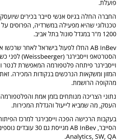
פועלת.
החברה החלה בגיוס אנשי סייבר בכירים שיועסקו
טכנולוגי שהיא מפעילה במשרדיה, הפרוסים על
1200 מ"ר במגדל סונול בתל אביב.
AB InBev
החלו לפעול בישראל לאחר שרכשו א
הסטרטאפ וייסבירגר
(Weissbeerger)
לפני כשנ
וייסבירגר פיתחה פלטפורמה המאפשרת לנטר ול
המזון ומשקאות הנרכשים בנקודות המכירה. זאת ב
מהקופה הרושמת.
נתוני הצריכה מנותחים בזמן אמת והפלטפורמה
העסק, מה שמביא לייעול והגדלת המכירות.
בעקבות הרכישה הפכה וייסבירגר למרכז הפיתוח
הסייבר,
AB InBev
מגייסת גם 30 עובדים נוספים לחברת וייסבירגר בתפקידי
.
Analytics, SW, QA