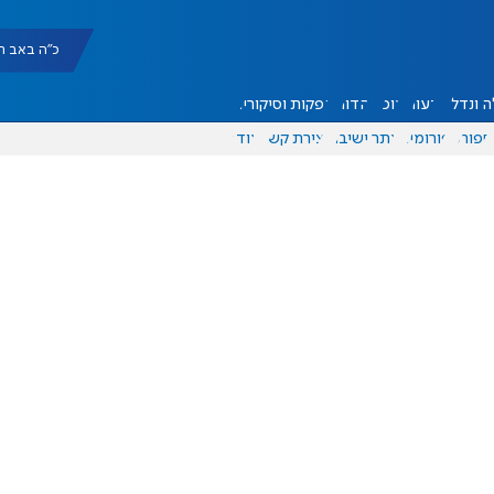
כ"ה באב תשפ"ו |
 ונדל"ן
דעות
אוכל
יהדות
הפקות וסיקורים
ספורט
פורומים
אתר ישיבה
יצירת קשר
עוד