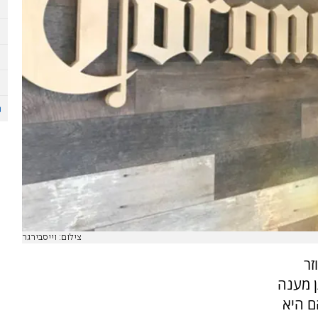
צילום: וייסבירגר
זר
ן מענה
ם היא