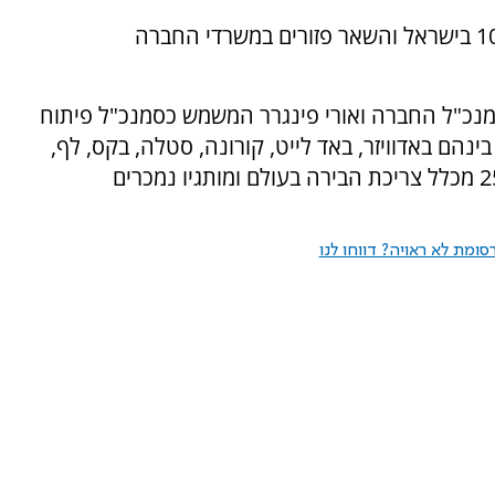
כיום מועסקים בוייסבירגר 120 עובדים, מתוכם 100 בישראל והשאר פזורים במשרדי החברה
20 על ידי עומר עגיב מנכ"ל החברה ואורי פינגרר המשמש כסמנכ"ל פיתוח
500 מותגים, בינהם באדוויזר, באד לייט, קורונה, סטלה, בקס, לף,
הוגרדן ועוד. התאגיד מחזיק בנתח שוק של כ-25% מכלל צריכת הבירה בעולם ומותגיו נמכרים
ומת לא ראויה? דווחו לנו