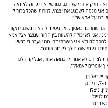
ואה חלק אחורי של רכב כמו של אחי כי זה לא היה
הם אני מנסה לשכנע את עצמי, למרות שהכל ברור לי
ושבת על אמא שלי".
ם ושמדובר באסון גדול. ניסיתי להיאחז בשבבי תקווה
ממני. אני לא יכולה להשוות בין החור שנוצר אצל אמא
 לספר לה ולא אני בישרתי לה. מה שעבר לי בראש
תית וידעתי שזה הולך לשבור אותה".
 לו: 'הם לא אמרו לי במאה אחוז, אבל קרה לנו
יך אומרים לאמא?'".
ב ישראל בן
ה-12, עטרת בת ה-11, איילה בת ה-9, מוריה בת ה-7, ידיד בן
בנימין, ניצלו
ם לטיול
ב שבו נסעו בכביש 90 התנגש ברכב