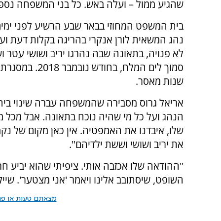
שהגיע ממול – ועלה באש. כל בני המשפחה נספו
בית המשפט המחוזי בבאר שבע הרשיע לפני ימי
נהג המשאית לורן אנקרי בהריגה בקלות דעת וע
לא פנויה, בתאונה שבה נהרגו יריב ושושי עטר ו
שנות מאסר.
אריאל גרוס מסבירה שהמשפחה עברה שינוי ביחס
הנהג ועל כל מי שהיה נוכח בתאונה. אבל מכל מ
שלו, איבדנו את האמפטיה. אין כאן מקום של נק
את יריב ושושי וששת ילדיהם".
"ההודאה שלו אכזבה אותי. ציפיתי שהוא יביע ח
השופט, שיסתובב אלינו ויאמר 'אני מצטער'. שי
מצאתם טעות או פרס