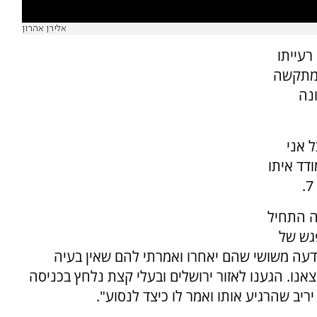
אלירן אהרון
רעייתו
 מתקשה
נה
 אני
דד איתו
ה התחיל
פגש של
עה משושי שהם יאחרו ואמרתי להם שאין בעיה
נו. הגענו לאזור ירושלים ובעלי קצת נלחץ בכניסה
ריב שהרגיע אותו ואמר לו כיצד לנסוע".