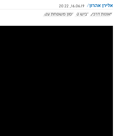
אלירן אהרון
16.06.19, 20:22
תאונות דרכים
כביש 90
אסון משפחת עטר