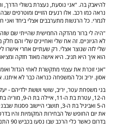
להיאבק בה. "אני נוסעת, נעצרת בשולי הדרך, ור
נראה כמו רכב. אלו רגעים הזויים ומוטרפים שב
לגמרי. כל הרגשות מתערבבים אצלי ביחד ואני ח
"היה לי ברור מהדקה החמישית שהייתי שם שזה ה
לא הגיוניים. זה אח שלי ואחיינים שלי והם חלק 
שלי לזה שנוצר אצלי. רק שעתיים אחרי אישרו לי
הוא איך היא תגיב. היא אישה מאוד חזקה ומציאו
"אני זוכרת את עצמי מתקשרת לאחי הגדול ואומרת
אסון. יריב וכל המשפחה כנראה כבר לא איתנו. א
בני משפחת עטר, יריב, שושי וששת ילדיהם - יעק
ה-5 ואביגיל בת ה-3, תושבי היישוב פסגות שב
את יום החופש של הבחירות המקומיות והיו בדרכ
בדרום כאשר כלי הרכ