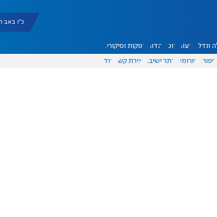
כ"ו באב תשפ"ו |
 ונדל"ן
דעות
אוכל
יהדות
הפקות וסיקורים
ספורט
פורומים
אתר ישיבה
יצירת קשר
עוד