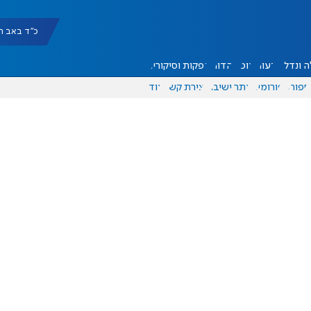
כ"ד באב תשפ"ו |
 ונדל"ן
דעות
אוכל
יהדות
הפקות וסיקורים
ספורט
פורומים
אתר ישיבה
יצירת קשר
עוד