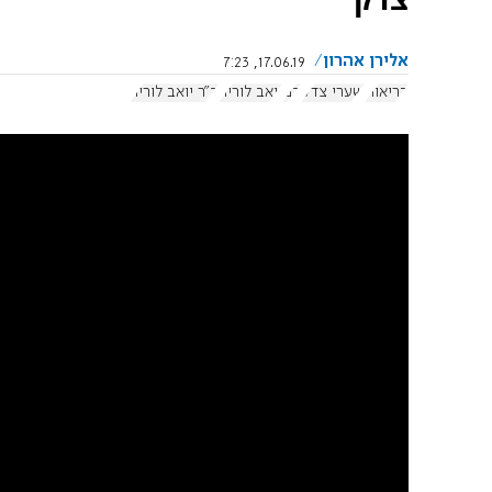
אלירן אהרון
17.06.19, 7:23
בריאות
שערי צדק
דם
יואב לוריה
ד"ר יואב לוריה