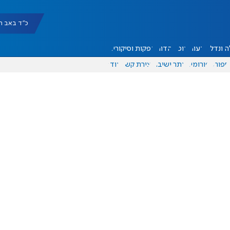
כ"ד באב תשפ"ו |
 ונדל"ן
דעות
אוכל
יהדות
הפקות וסיקורים
ספורט
פורומים
אתר ישיבה
יצירת קשר
עוד