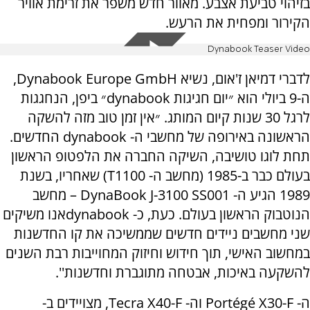
בזיהוי טביעת אצבע. מאוור חדש משפר את זרימת אוויר
הקירור ומפחית את הרעש.
Dynabook Teaser Video
לדברי דמיאן ז'אום, נשיא Dynabook Europe GmbH,
ה-9 ביולי הוא ״יום חגיגות dynabook״ ביפן, הנחגגות
לרגל 30 שנות קיום המותג. ״אין זמן טוב מזה להשקה
הראשונה באירופה של מחשבי ה- dynabook החדשים.
תחת לוגו טושיבה, השיקה החברה את הלפטופ הראשון
בעולם כבר ב-1985 (מחשב ה- T1100) שאחריו, בשנת
1989 הגיע ה- DynaBook J-3100 SS001 – מחשב
הנוטבוק הראשון בעולם. כעת, כ- dynabookאנו משיקים
שני מחשבים ניידים חדשים שממשיכה את קו החדשנות
במחשוב האישי, תוך חידוש וחיזוק המחוייבות רבת השנים
להשקעה באיכות, אבטחה מתוגברת וחדשנות''.
ה- Portégé X30-F וה- Tecra X40-F, מצויידים ב-