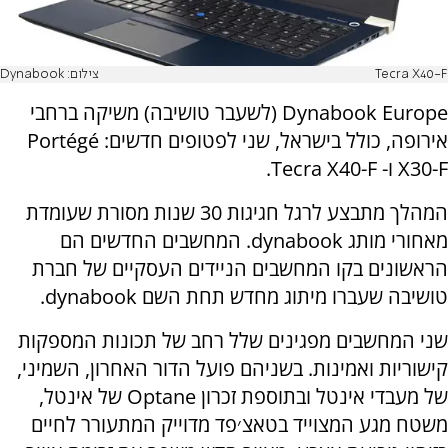
Tecra X40-F
צילום: Dynabook
Dynabook Europe (לשעבר טושיבה) משיקה ברחבי
אירופה, כולל בישראל, שני לפטופים חדשים: Portégé
X30-F ו- Tecra X40-F.
המהלך מתבצע לרגל חגיגות 30 שנות מסורת שעומדת
מאחורי מותג dynabook. המחשבים החדשים הם
הראשונים בקו המחשבים הניידים העסקיים של חברת
טושיבה שעברו מיתוג מחדש תחת השם dynabook.
שני המחשבים מפגינים שלל רחב של תכונות המספקות
קישוריות ואמינות. בשניהם פועל הדור האחרון, השמיני,
של מעבדי אינטל ובתוספת זכרון Optane של אינטל,
משטח מגע המצוייד בטאצ׳פד מדוייק המתעורר לחיים