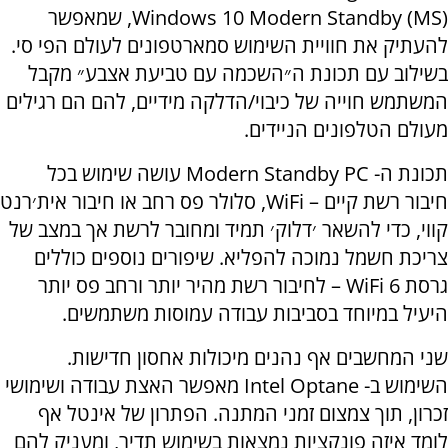
Windows 10 Modern Standby (MS), שמאפשר
להעתיק את חוויית השימוש סמארטפונים לעולם הפי סי.
בשילוב עם תכונת ה״השכמה עם טביעת אצבע״ מקבל
המשתמש חוייה של כיבוי/הדלקה מידיים, להם הם רגילים
מעולם הטלפונים הניידים.
תכונת ה- Modern Standby PC עושה שימוש בכל
חיבור רשת קיים – WiFi, סלולר פס רחב או חיבור אית׳רנט
קווי, כדי להשאר ׳דלוק׳ תמיד ומחובר לרשת אך במצב של
צריכת חשמל נמוכה להפליא. שיפורים נוספים כוללים
גרסת WiFi 6 – לחיבור רשת מהיר יותר ורחב פס יותר
היעיל במיוחד בסביבות עבודה עמוסות משתמשים.
שני המחשבים אף נהנים מיכולות אחסון חדישות.
השימוש ב- Intel Optane מאפשר האצת עבודה ושימושי
זכרון, תוך צמצום זמני המתנה. הפתרון של אינטל אף
לומד איזה פונקציות נמצאות בשימוש תדיר, ומעניק להם