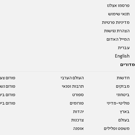
פרסמו אצלנו
תנאי שימוש
מדיניות פרטיות
הצהרת נגישות
המייל האדום
עברית
English
מדורים
חדשות
העולם הערבי
פורום צע
מבזקים
תרבות ופנאי
פורום נשו
ביטחוני
ספורט
פורום בי
פוליטי-מדיני
פורומים
פורום בי
בארץ
יהדות
בעולם
צרכנות
משפט ופלילים
אופנה