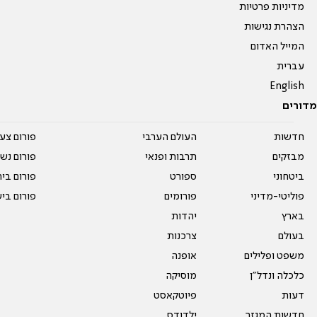
מדיניות פרטיות
הצהרת נגישות
המייל האדום
עברית
English
מדורים
חדשות
העולם הערבי
פורום צע
מבזקים
תרבות ופנאי
פורום נשו
ביטחוני
ספורט
פורום בי
פוליטי-מדיני
פורומים
פורום בי
בארץ
יהדות
בעולם
צרכנות
משפט ופלילים
אופנה
כלכלה ונדל"ן
מוסיקה
דעות
פיוטקאסט
חדשות המגזר
ילדודס