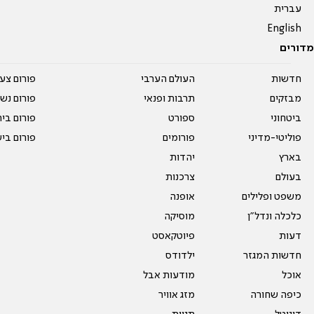
עברית
English
מדורים
חדשות
העולם הערבי
פורום צע
מבזקים
תרבות ופנאי
פורום נשו
ביטחוני
ספורט
פורום בי
פוליטי-מדיני
פורומים
פורום בי
בארץ
יהדות
בעולם
צרכנות
משפט ופלילים
אופנה
כלכלה ונדל"ן
מוסיקה
דעות
פיוטקאסט
חדשות המגזר
ילדודס
אוכל
מודעות אבל
כיפה שחורה
מזג אוויר