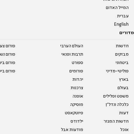
המייל האדום
עברית
English
מדורים
חדשות
העולם הערבי
פורום צע
מבזקים
תרבות ופנאי
פורום נשו
ביטחוני
ספורט
פורום בי
פוליטי-מדיני
פורומים
פורום בי
בארץ
יהדות
בעולם
צרכנות
משפט ופלילים
אופנה
כלכלה ונדל"ן
מוסיקה
דעות
פיוטקאסט
חדשות המגזר
ילדודס
אוכל
מודעות אבל