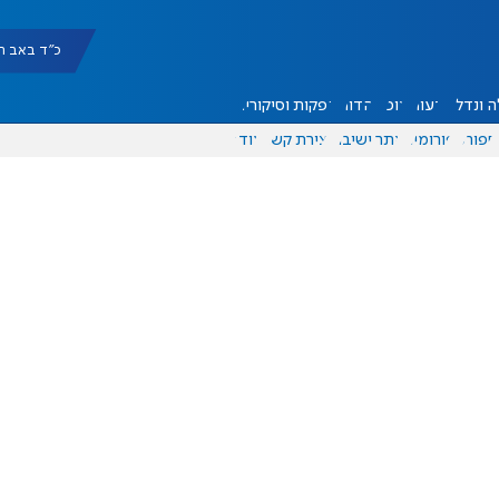
כ"ד באב תשפ"ו |
 ונדל"ן
דעות
אוכל
יהדות
הפקות וסיקורים
ספורט
פורומים
אתר ישיבה
יצירת קשר
עוד