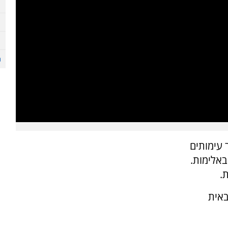
 עימותים
באלימות.
.
באית