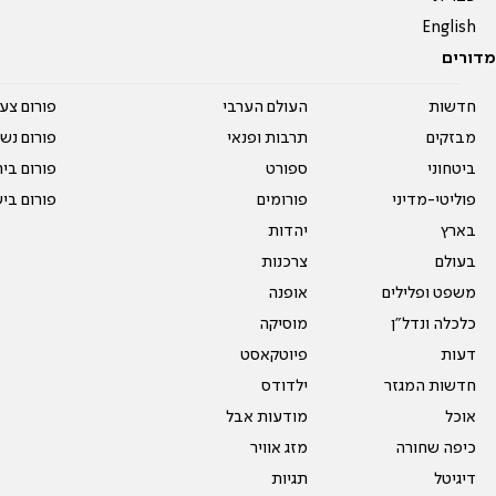
English
מדורים
חדשות
העולם הערבי
פורום צע
מבזקים
תרבות ופנאי
פורום נשו
ביטחוני
ספורט
פורום בי
פוליטי-מדיני
פורומים
פורום בי
בארץ
יהדות
בעולם
צרכנות
משפט ופלילים
אופנה
כלכלה ונדל"ן
מוסיקה
דעות
פיוטקאסט
חדשות המגזר
ילדודס
אוכל
מודעות אבל
כיפה שחורה
מזג אוויר
דיגיטל
תגיות