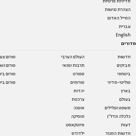
מדיניות פרטיות
הצהרת נגישות
המייל האדום
עברית
English
מדורים
חדשות
העולם הערבי
פורום צע
מבזקים
תרבות ופנאי
פורום נשו
ביטחוני
ספורט
פורום בי
פוליטי-מדיני
פורומים
פורום בי
בארץ
יהדות
בעולם
צרכנות
משפט ופלילים
אופנה
כלכלה ונדל"ן
מוסיקה
דעות
פיוטקאסט
חדשות המגזר
ילדודס