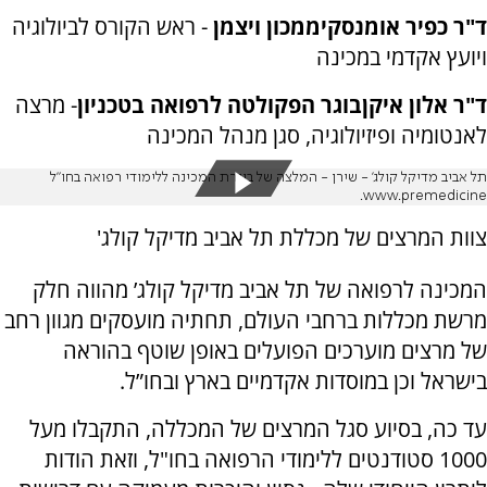
ד"ר כפיר אומנסקי
ממכון ויצמן
- ראש הקורס לביולוגיה
ויועץ אקדמי במכינה
ד"ר אלון איקן
בוגר הפקולטה לרפואה בטכניון
- מרצה
לאנטומיה ופיזיולוגיה, סגן מנהל המכינה
תל אביב מדיקל קולג' - שירן - המלצה של בוגרת המכינה ללימודי רפואה בחו"ל
www.premedicine.
צוות המרצים של מכללת תל אביב מדיקל קולג'
המכינה לרפואה של תל אביב מדיקל קולג’ מהווה חלק
מרשת מכללות ברחבי העולם, תחתיה מועסקים מגוון רחב
של מרצים מוערכים הפועלים באופן שוטף בהוראה
בישראל וכן במוסדות אקדמיים בארץ ובחו”ל.
עד כה, בסיוע סגל המרצים של המכללה, התקבלו מעל
1000 סטודנטים ללימודי הרפואה בחו"ל, וזאת הודות