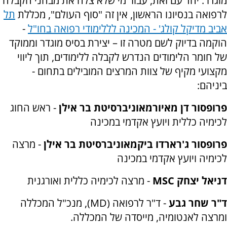
מוגדר. יחד עם זאת, עבור מי שלא צלח את מבחני הקבלה
לרפואה בנסיונו הראשון, אין זה "סוף העולם", מכללת
תל
אביב מדיקל קולג' - המכינה לללימודי רפואה בחו"ל
-
הוקמה בדיוק לשם מטרה זו – יצירת בסיס מוגדר וממוקד
של חומר הלימודים הנדרש לקבלה ללימודים, תוך ליווי
מקצועי מקיף של צוות המרצים המובילים בתחום -
ביניהם:
פרופסור דן מאיור
מאוניברסיטת בר אילן
- ראש החוג
לכימיה כללית ויועץ אקדמי במכינה
פרופסור ג'רארדו ביק
מאוניברסיטת בר אילן
- מרצה
לכימיה ויועץ אקדמי במכינה
דניאל יצחק
MSC
- מרצה לכימיה כללית ואורגנית
ד"ר שחר גבע
- ד"ר לרפואה (
MD
), מנכ"ל המכללה
ומרצה לאנטומיה, מייסדה של המכללה.