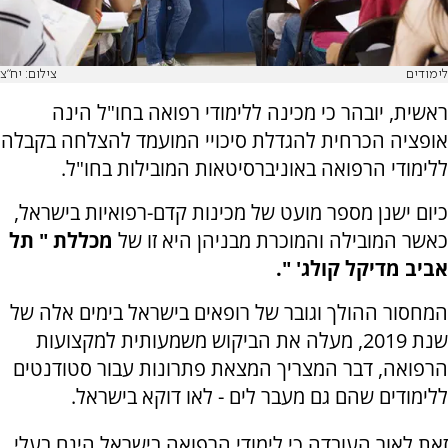
לימודים
צילום: יח"צ
ראשית, יובהר כי מכינה ללימודי רפואה בחו"ל הינה
אופציה הכרחית להגדלת סיכויי המועמד להצלחה בקבלה
ללימודי הרפואה באוניברסיטאות המובילות בחו"ל.
כיום ישנן מספר מועט של מכינות קדם-רפואיות בישראל,
כאשר המובילה והמוכרת מבניהן היא זו של
מכללת " תל
אביב מדיקל קולג' ".
המחסור ההולך וגובר של רופאים בישראל בימים אלה של
שנת 2019, מעלה את הביקוש משמעותית למקצועות
הרפואה, דבר המצריך המצאת פתרונות עבור סטודנטים
ללימודים שהם גם מעבר לים - לאו דוקא בישראל.
זאת לאור העובדה כי לימודי הרפואה בישראל הינם בעלי