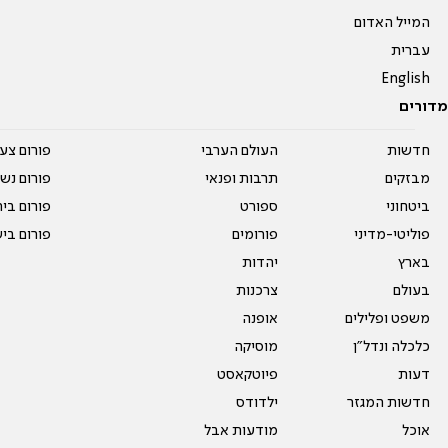
המייל האדום
עברית
English
מדורים
חדשות
העולם הערבי
פורום צע
מבזקים
תרבות ופנאי
פורום נשו
ביטחוני
ספורט
פורום בי
פוליטי-מדיני
פורומים
פורום בי
בארץ
יהדות
בעולם
צרכנות
משפט ופלילים
אופנה
כלכלה ונדל"ן
מוסיקה
דעות
פיוטקאסט
חדשות המגזר
ילדודס
אוכל
מודעות אבל