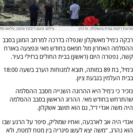
פגיעת רקטה בבית באשקלון. ארכיון
צילום: נועם ריבקין פנטון, פלאש 90
רבקה ג'מיל מאשקלון שנפלה בדרכה למרחב המוגן בסבב
ההסלמה האחרון מול חמאס בחודש מאי ונפצעה באורח
קשה, נפטרה היום (ראשון) בבית החולים ברזילי בעיר.
ג'מיל, בת 89 במותה, תובא למנוחות הערב בשעה 18:00
בבית העלמין בגבעת ציון.
נזכיר כי ג'מיל היא ההרוגה השנייה מסבב ההסלמה
שהתרחש בחודש מאי. ההרוג הראשון בסבב ההסלמה
היה משה אגדי ז"ל, גם הוא תושב אשקלון.
אגדי היה אב לארבעה, ואחיו שמוליק, סיפר על הרגע שבו
הוא נהרג, "משה יצא לעשן סיגריה בין מטח למטח, ולא