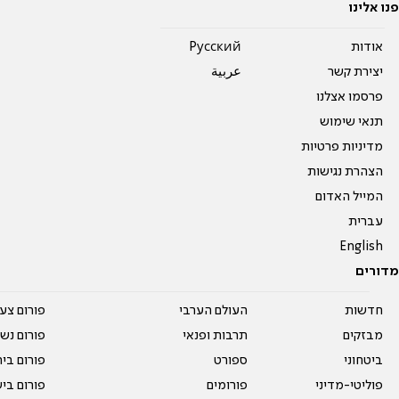
פנו אלינו
אודות
Pусский
יצירת קשר
عربية
פרסמו אצלנו
תנאי שימוש
מדיניות פרטיות
הצהרת נגישות
המייל האדום
עברית
English
מדורים
חדשות
העולם הערבי
פורום צע
מבזקים
תרבות ופנאי
פורום נשו
ביטחוני
ספורט
פורום בי
פוליטי-מדיני
פורומים
פורום בי