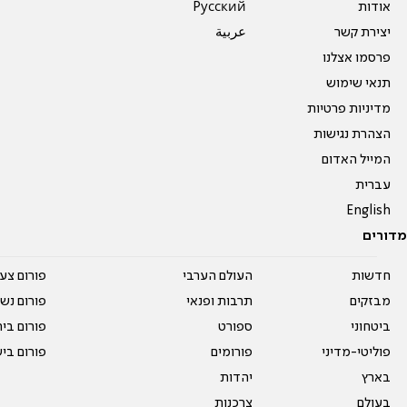
אודות
Pусский
יצירת קשר
عربية
פרסמו אצלנו
תנאי שימוש
מדיניות פרטיות
הצהרת נגישות
המייל האדום
עברית
English
מדורים
חדשות
העולם הערבי
פורום צע
מבזקים
תרבות ופנאי
פורום נשו
ביטחוני
ספורט
פורום בי
פוליטי-מדיני
פורומים
פורום בי
בארץ
יהדות
בעולם
צרכנות