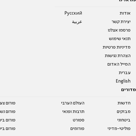
פנו אלינו
אודות
Pусский
יצירת קשר
عربية
פרסמו אצלנו
תנאי שימוש
מדיניות פרטיות
הצהרת נגישות
המייל האדום
עברית
English
מדורים
חדשות
העולם הערבי
פורום צע
מבזקים
תרבות ופנאי
פורום נשו
ביטחוני
ספורט
פורום בי
פוליטי-מדיני
פורומים
פורום בי