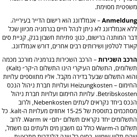
משפטית מסוימת.
Anmeldung
– אנמלדונג הוא רישום הדייר בעירייה.
ללא אנמלדונג לא ניתן לנהל חיים בגרמניה מכיוון שכל
דבר המותנה ברישום, כגון: פתיחת חשבון בנק, קניית סים
קארד לטלפון ושירותים רבים אחרים, דורש אנמלדונג.
הרכב השכירות
– הרכב השכירות בגרמניה מורכב מכמה
תשלומים, התשלום העיקרי הינו התשלום ה״קר״ (
Kalt
)
והוא התשלום שבעל בדירה מקבל. אליו מתווספים עלויות
החימום –
Heizungkosten
ועלויות חברת ניהול הנכס
Betribskosten
. עלויות החימום ועלויות חברת ניהול
הנכס ביחד נקראים לעתים
Nebenkosten
, ולרוב
מסתכמים בתוספת של 15-25 אחוזים מעלויות ה-
kalt
. כל
התשלומים יחד נקראים תשלום ״חם״ או
Warm
. לרוב
תשלום ה-
Warm
כולל גם חשבון מים ולעתים גם חשמל,
שהם תלויי שימוש. בסוף כל שנה קלנדרית מתבצעת