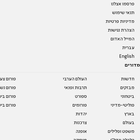
פרסמו אצלנו
תנאי שימוש
מדיניות פרטיות
הצהרת נגישות
המייל האדום
עברית
English
מדורים
חדשות
העולם הערבי
פורום צע
מבזקים
תרבות ופנאי
פורום נשו
ביטחוני
ספורט
פורום בי
פוליטי-מדיני
פורומים
פורום בי
בארץ
יהדות
בעולם
צרכנות
משפט ופלילים
אופנה