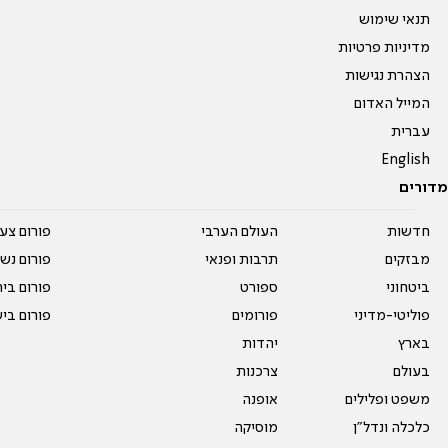
תנאי שימוש
מדיניות פרטיות
הצהרת נגישות
המייל האדום
עברית
English
מדורים
חדשות
העולם הערבי
פורום צע
מבזקים
תרבות ופנאי
פורום נשו
ביטחוני
ספורט
פורום בי
פוליטי-מדיני
פורומים
פורום בי
בארץ
יהדות
בעולם
צרכנות
משפט ופלילים
אופנה
כלכלה ונדל"ן
מוסיקה