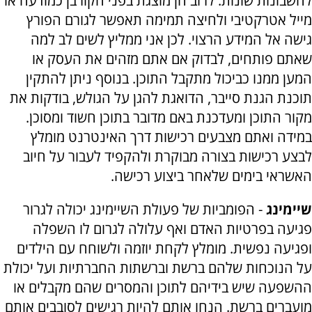
לחשבונות שונות. לרוב הן מוצגת בפני הקורבן כמודעה או
מייל אטרקטיבי ולחיצה תמימה תאפשר לגורם הפורץ
גישה אל המידע הרצוי. לכן אני ממליץ לשים לב למה
שאתם פותחים, לבדוק אם אתם מזהים את העסק או
המען ממנו כביכול מתקבל התוכן. בנוסף ניתן להתקין
תוכנת הגנת סייבר, הדואגת להגן על הגולש, בודקות את
מקור התוכן ומעדכנת באם מדובר בתוכן חשוד ומסוכן.
במידה ואתם מצבעים רכישות דרך האינטרנט מומלץ
לבצע רכישות בצורה מבוקרת ולהקפיד לעבור על חיוב
האשראי בימים שלאחר ביצוע רכישה.
שיימינג
- הפומביות של פעולת השיימינג יכולה לגרור
פגיעה בפרטיות האדם ואף עלולה לגרום לו השפלה
ופגיעה נפשית. מומלץ לקחת יוזמה ולשוחח עם הילדים
על הנוכחות שלהם ברשת וברשתות החברתיות ועל יכולת
ההשפעה שיש בידיהם לתוכן והמסרים שהם מקבלים או
מועברים ברשת. הנחו אותם להיות רגישים לסובבים אותם