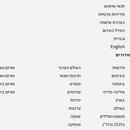
תנאי שימוש
מדיניות פרטיות
הצהרת נגישות
המייל האדום
עברית
English
מדורים
חדשות
העולם הערבי
פורום צע
מבזקים
תרבות ופנאי
פורום נשו
ביטחוני
ספורט
פורום בי
פוליטי-מדיני
פורומים
פורום בי
בארץ
יהדות
בעולם
צרכנות
משפט ופלילים
אופנה
כלכלה ונדל"ן
מוסיקה