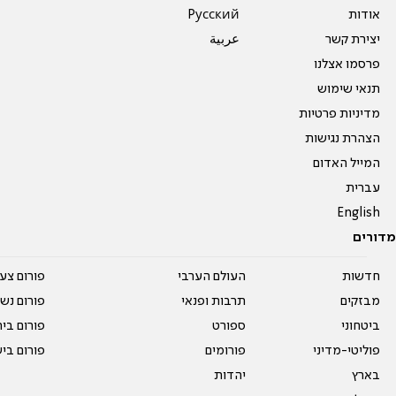
אודות
Pусский
יצירת קשר
عربية
פרסמו אצלנו
תנאי שימוש
מדיניות פרטיות
הצהרת נגישות
המייל האדום
עברית
English
מדורים
חדשות
העולם הערבי
פורום צע
מבזקים
תרבות ופנאי
פורום נשו
ביטחוני
ספורט
פורום בי
פוליטי-מדיני
פורומים
פורום בי
בארץ
יהדות