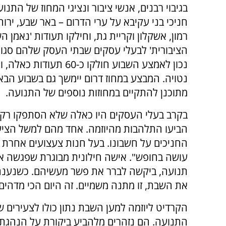
בגיבוי רבנים, אנשי ציבור ונציגי המחוז של התנו
חניכי בני עקיבא על ערי הדרום – באר שבע, ירו
רמון, אשקלון וקריית גת, וחילקו תעודות 'נאמן 
הציבורית' לבעלי עסקים שבתי העסק שלהם סגור
נכון לאמצע השבוע חולקו כ-60 תעודות
נטויה. המבצע במחוז דרום יימשך גם בשבוע הבא
מתוכנן להתקיים במחוזות נוספים של התנועה.
בקרב בעלי העסקים היו כאלה שלא הסתפקו רק 
הביעו התלהבות מהיוזמה. אחד מהם למשל הציע
החניכים על חשבונו. בעל חנות צעצועים אחרת 
עושה בחופש". אישה חילונית מבוגרת שפגשה את 
תנועה, ביקשה לברר את פשר מעשיהם. כשנענתה
את השבת, זו מתנה משמיים. זה היום הכי מדהים
הקרדיט ליוזמה למען השבת נתון כולו לצעירי
התנועה. הם נזהרים מלהביע ביקורת על הנהגת בנ