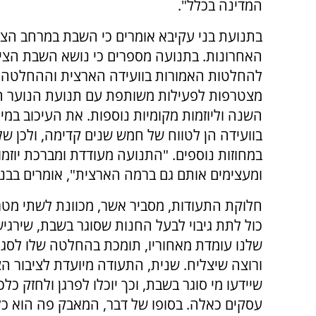
המדינה בכלל".
בתנועת בני עקיבא אומרים כי השבת במרחב הצי
האחרונות. בתנועה מספרים כי נושא השבת הציבו
להחלטות האמורות בוועידה הארצית וההחלטה על
מצטרפות לפעילות משותפת עם תנועת הנוער הע
השנה וליוזמות מקומיות נוספות. את העיכוב במ
בוועידה הן לטווח של חמש שנים קדימה, ולכן ש
במחוזות נוספים. "התנועה מעודדת ומברכת יוזמ
ומעצימים אותם גם ברמה הארצית", אומרים בבני
חלוקת התעודות, מסביר אשר, מכוונת לשתי מטר
כול לתת גיבוי לבעל החנות שסוגר בשבת, שירג
שלנו עומדת מאחוריו, תומכת בהחלטה שלו לסג
ורוצה שיצליח. שנית, התעודה מיועדת לציבור הצ
שיידעו מי סוגר בשבת, וכך יוכלו לפרגן ולחזק כלכ
עסקים כאלה. בסופו של דבר, המאבק פה הוא כל