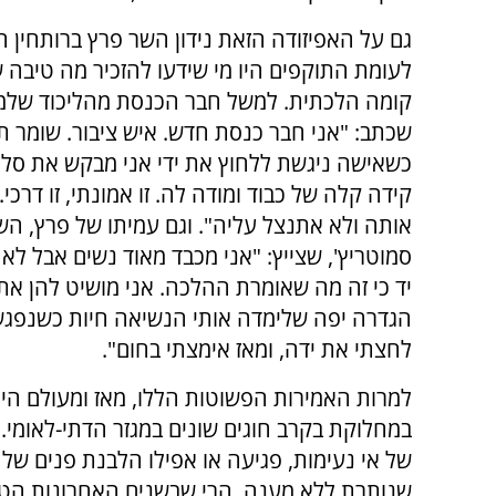
גם על האפיזודה הזאת נידון השר פרץ ברותחין ה
לעומת התוקפים היו מי שידעו להזכיר מה טיבה ש
קומה הלכתית. למשל חבר הכנסת מהליכוד שלמ
שכתב: "אני חבר כנסת חדש. איש ציבור. שומר תו
כשאישה ניגשת ללחוץ את ידי אני מבקש את סל
קידה קלה של כבוד ומודה לה. זו אמונתי, זו דרכי
אותה ולא אתנצל עליה". וגם עמיתו של פרץ, ה
סמוטריץ', שצייץ: "אני מכבד מאוד נשים אבל לא 
יד כי זה מה שאומרת ההלכה. אני מושיט להן את
הגדרה יפה שלימדה אותי הנשיאה חיות כשנפגש
לחצתי את ידה, ומאז אימצתי בחום".
למרות האמירות הפשוטות הללו, מאז ומעולם היית
במחלוקת בקרב חוגים שונים במגזר הדתי-לאומי.
של אי נעימות, פגיעה או אפילו הלבנת פנים של
שנותרת ללא מענה, הרי שבשנים האחרונות הטיעו