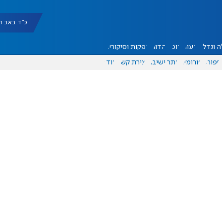
כ"ד באב תשפ"ו |
 ונדל"ן
דעות
אוכל
יהדות
הפקות וסיקורים
ספורט
פורומים
אתר ישיבה
יצירת קשר
עוד