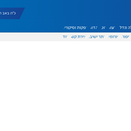
כ"ה באב תשפ"ו |
 ונדל"ן
דעות
אוכל
יהדות
הפקות וסיקורים
ספורט
פורומים
אתר ישיבה
יצירת קשר
עוד