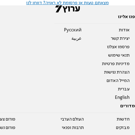
מצאתם טעות או פרסומת לא ראויה? דווחו לנו
פנו אלינו
אודות
Pусский
יצירת קשר
عربية
פרסמו אצלנו
תנאי שימוש
מדיניות פרטיות
הצהרת נגישות
המייל האדום
עברית
English
מדורים
חדשות
העולם הערבי
פורום צע
מבזקים
תרבות ופנאי
פורום נשו