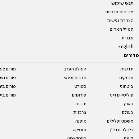
תנאי שימוש
מדיניות פרטיות
הצהרת נגישות
המייל האדום
עברית
English
מדורים
חדשות
העולם הערבי
פורום צע
מבזקים
תרבות ופנאי
פורום נשו
ביטחוני
ספורט
פורום בי
פוליטי-מדיני
פורומים
פורום בי
בארץ
יהדות
בעולם
צרכנות
משפט ופלילים
אופנה
כלכלה ונדל"ן
מוסיקה
דעות
פיוטקאסט