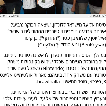
לפני ההמראה
צילום: סיון פרג'
טיסת אל על מישראל ללונדון, שיצאה הבוקר (רביעי),
אירחה ארבעה גיימרים ויוטיוברים מהמובילים בישראל:
אייל יוסף, שלומי בן עטר ("המרתף"), בן קיסר
(BenKeysar) וגיא פודוליץ' (GuyTV).
במהלך הטיסה המיוחדת נערך לראשונה טורניר גיימינג
לייב בהובלת הגיימרים שכלל שימוש בקונסולות משחק
מתקדמות של נינטנדו (Nintendo) כשבכל פעם שודר
טורניר עם משחק אחר, ביניהם: מארוול אולטימייט אליינס
3, פיפ"א, סופר סמאש ו- brawlhalla.
הטורניר, ששודר בלייב בערוצי היוטיוב של הגיימרים,
ובערוץ היוטיוב והפייסבוק של אל על, לעיני עשרות אלפי
צופים מרחבי הארץ, התקיים בין הגיימרים לבין 6 גולשים