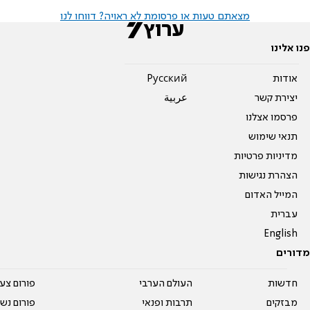
מצאתם טעות או פרסומת לא ראויה? דווחו לנו
פנו אלינו
אודות
Pусский
יצירת קשר
عربية
פרסמו אצלנו
תנאי שימוש
מדיניות פרטיות
הצהרת נגישות
המייל האדום
עברית
English
מדורים
חדשות
העולם הערבי
פורום צע
מבזקים
תרבות ופנאי
פורום נשו