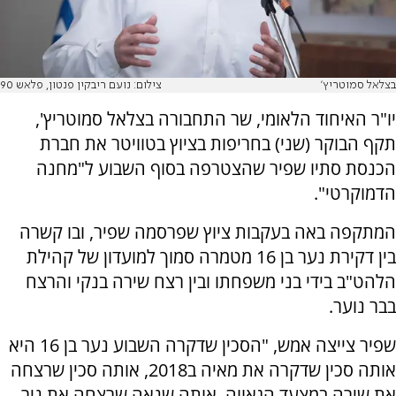
בצלאל סמוטריץ'
צילום: נועם ריבקין פנטון, פלאש 90
יו"ר האיחוד הלאומי, שר התחבורה בצלאל סמוטריץ',
תקף הבוקר (שני) בחריפות בציוץ בטוויטר את חברת
הכנסת סתיו שפיר שהצטרפה בסוף השבוע ל"מחנה
הדמוקרטי".
המתקפה באה בעקבות ציוץ שפרסמה שפיר, ובו קשרה
בין דקירת נער בן 16 מטמרה סמוך למועדון של קהילת
הלהט"ב בידי בני משפחתו ובין רצח שירה בנקי והרצח
בבר נוער.
שפיר צייצה אמש, "הסכין שדקרה השבוע נער בן 16 היא
אותה סכין שדקרה את מאיה ב2018, אותה סכין שרצחה
את שירה במצעד הגאווה. אותה שנאה שרצחה את ניר