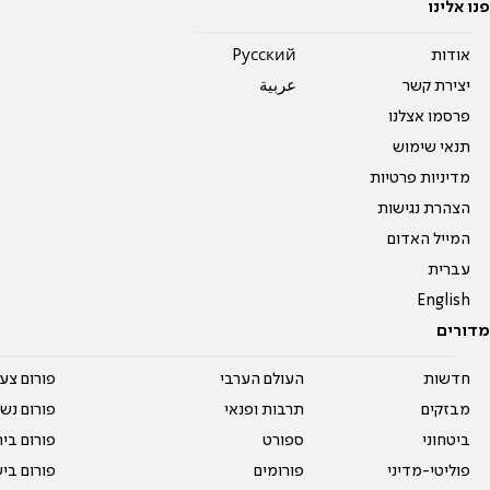
פנו אלינו
אודות
Pусский
יצירת קשר
عربية
פרסמו אצלנו
תנאי שימוש
מדיניות פרטיות
הצהרת נגישות
המייל האדום
עברית
English
מדורים
חדשות
העולם הערבי
פורום צע
מבזקים
תרבות ופנאי
פורום נשו
ביטחוני
ספורט
פורום בי
פוליטי-מדיני
פורומים
פורום בי