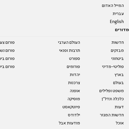
המייל האדום
עברית
English
מדורים
חדשות
העולם הערבי
פורום צע
מבזקים
תרבות ופנאי
פורום נשו
ביטחוני
ספורט
פורום בי
פוליטי-מדיני
פורומים
פורום בי
בארץ
יהדות
בעולם
צרכנות
משפט ופלילים
אופנה
כלכלה ונדל"ן
מוסיקה
דעות
פיוטקאסט
חדשות המגזר
ילדודס
אוכל
מודעות אבל