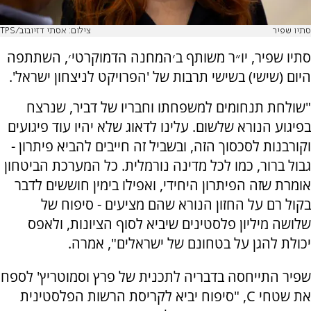
סתיו שפיר
צילום: אסתי דזיובוב/TPS
סתיו שפיר, יו״ר משותף ב׳המחנה הדמוקרטי׳, השתתפה
היום (שישי) בשישי תרבות של 'הפרויקט לניצחון ישראל'.
"שולחת תנחומים למשפחתו וחבריו של דביר, שנרצח
בפיגוע הנורא שלשום. עלינו לדאוג שלא יהיו עוד פיגועים
וקורבנות לסכסוך הזה, ובשביל זה חייבים להביא פיתרון -
גבול ברור, כמו לכל מדינה נורמלית. כל המערכת הביטחון
אומרת שזה הפיתרון היחידי, ואפילו בימין חוששים לדבר
בקול רם על החזון הנורא שהם מציעים - סיפוח של
שלושה מיליון פלסטינים שיביא לסוף הציונות, ולאפס
יכולת להגן על בטחונם של ישראלים", אמרה.
שפיר התייחסה בדבריה לתכנית של פרץ וסמוטריץ' לספח
את שטחי C, "סיפוח יביא לקריסת הרשות הפלסטינית