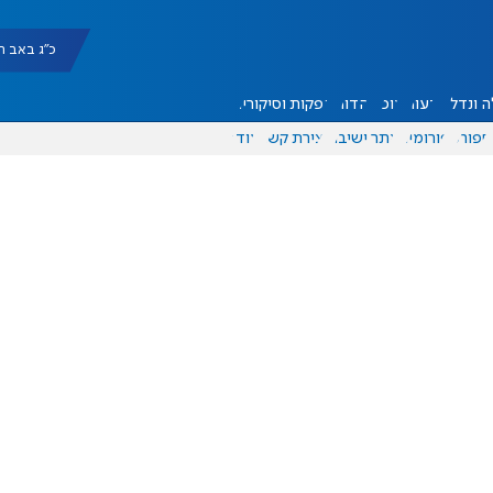
כ"ג באב תשפ"ו |
 ונדל"ן
דעות
אוכל
יהדות
הפקות וסיקורים
ספורט
פורומים
אתר ישיבה
יצירת קשר
עוד