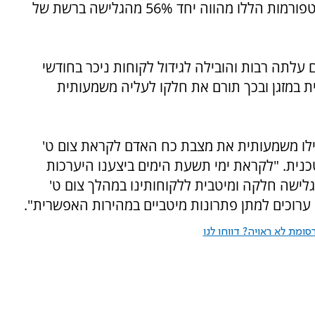
האינטרנט כמו סלקום TV ופרטנר. הצפייה בפלטפורמות הללו מהווה יחד 56% מהגלישה ברשת של
עלתה רבות והובילה לגידול לקוחות ניכר בחודשי
ת במזגן ובכך תורם את חלקו לעליה משמעותית
ילו משמעותית את מצבת כח האדם לקראת צום ט'
כנית. "לקראת ימי תשעת הימים ביצענו היערכות
ישה חלקה ומיטבית ללקוחותינו במהלך צום ט'
 ערוכים למתן פתרונות מיטביים במהירות האפשרית".
ומת לא ראויה? דווחו לנו