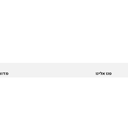
פנו אלינו
מדור
אודות
Pусский
חד
יצירת קשר
عربية
מב
פרסמו אצלנו
בי
תנאי שימוש
פו
מדיניות פרטיות
בא
הצהרת נגישות
בע