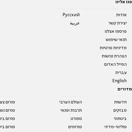
פנו אלינו
אודות
Pусский
יצירת קשר
عربية
פרסמו אצלנו
תנאי שימוש
מדיניות פרטיות
הצהרת נגישות
המייל האדום
עברית
English
מדורים
חדשות
העולם הערבי
פורום צע
מבזקים
תרבות ופנאי
פורום נשו
ביטחוני
ספורט
פורום בי
פוליטי-מדיני
פורומים
פורום בי